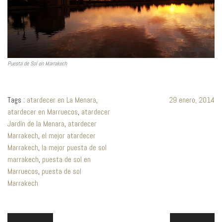
Puesta de Sol en Marrakech
Tags :
atardecer en La Menara
,
29 enero, 2014
atardecer en Marruecos
,
atardecer
Jardín de la Menara
,
atardecer
Marrakech
,
el mejor atardecer
Marrakech
,
la mejor puesta de sol
marrakech
,
puesta de sol en
Marruecos
,
puesta de sol
Marrakech