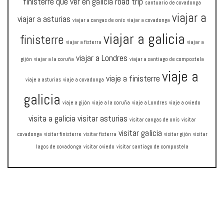
finisterre
qué ver en galicia
road trip
santuario de covadonga
viajar a
viajar a asturias
viajar a cangas de onís
viajar a covadonga
viajar a galicia
finisterre
viajar a fisterra
viajar a
viajar a Londres
gijón
viajar a la coruña
viajar a santiago de compostela
viaje a
viaje a finisterre
viaje a asturias
viaje a covadonga
galicia
viaje a gijón
viaje a la coruña
viaje a Londres
viaje a oviedo
visita a galicia
visitar asturias
visitar cangas de onís
visitar
visitar galicia
covadonga
visitar finisterre
visitar fisterra
visitar gijón
visitar
lagos de covadonga
visitar oviedo
visitar santiago de compostela