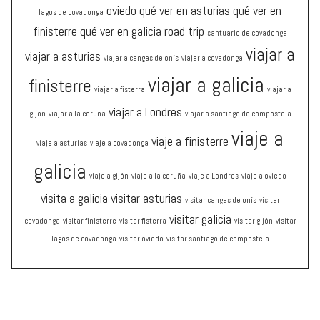
oviedo
qué ver en asturias
qué ver en
lagos de covadonga
finisterre
qué ver en galicia
road trip
santuario de covadonga
viajar a
viajar a asturias
viajar a cangas de onís
viajar a covadonga
viajar a galicia
finisterre
viajar a fisterra
viajar a
viajar a Londres
gijón
viajar a la coruña
viajar a santiago de compostela
viaje a
viaje a finisterre
viaje a asturias
viaje a covadonga
galicia
viaje a gijón
viaje a la coruña
viaje a Londres
viaje a oviedo
visita a galicia
visitar asturias
visitar cangas de onís
visitar
visitar galicia
covadonga
visitar finisterre
visitar fisterra
visitar gijón
visitar
lagos de covadonga
visitar oviedo
visitar santiago de compostela