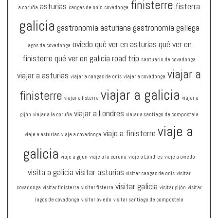
finisterre
asturias
fisterra
a coruña
cangas de onís
covadonga
galicia
gastronomía asturiana
gastronomía gallega
oviedo
qué ver en asturias
qué ver en
lagos de covadonga
finisterre
qué ver en galicia
road trip
santuario de covadonga
viajar a
viajar a asturias
viajar a cangas de onís
viajar a covadonga
viajar a galicia
finisterre
viajar a fisterra
viajar a
viajar a Londres
gijón
viajar a la coruña
viajar a santiago de compostela
viaje a
viaje a finisterre
viaje a asturias
viaje a covadonga
galicia
viaje a gijón
viaje a la coruña
viaje a Londres
viaje a oviedo
visita a galicia
visitar asturias
visitar cangas de onís
visitar
visitar galicia
covadonga
visitar finisterre
visitar fisterra
visitar gijón
visitar
lagos de covadonga
visitar oviedo
visitar santiago de compostela