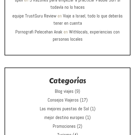
spell
en
3 Razones para empezar a practicar Paddle Surf si
todavía no lo haces
equipe TrustGuru Review
en
Viaje a Israel, todo lo que deberás
tener en cuenta
Pornografi Pelecehan Anak
en
Withlocals, experiencias con
personas locales
Categorías
Blog viajes
(9)
Consejos Viajeros
(17)
Las mejores puestas de Sol
(1)
mejor destino europeo
(1)
Promociones
(2)