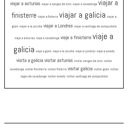
viajar a
viajar a asturias
viajar a cangas de onís
viajar a covadonga
viajar a galicia
finisterre
viajar a fisterra
viajar a
viajar a Londres
gijón
viajar a la coruña
viajar a santiago de compostela
viaje a
viaje a finisterre
viaje a asturias
viaje a covadonga
galicia
viaje a gijón
viaje a la coruña
viaje a Londres
viaje a oviedo
visita a galicia
visitar asturias
visitar cangas de onís
visitar
visitar galicia
covadonga
visitar finisterre
visitar fisterra
visitar gijón
visitar
lagos de covadonga
visitar oviedo
visitar santiago de compostela