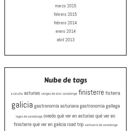
marzo 2015
febrero 2015
febrero 2014
enero 2014
abril 2013
Nube de tags
finisterre
asturias
fisterra
a coruña
cangas de onís
covadonga
galicia
gastronomía asturiana
gastronomía gallega
oviedo
qué ver en asturias
qué ver en
lagos de covadonga
finisterre
qué ver en galicia
road trip
santuario de covadonga