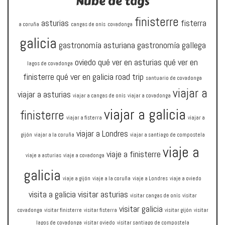
Nube de tags
finisterre
asturias
fisterra
a coruña
cangas de onís
covadonga
galicia
gastronomía asturiana
gastronomía gallega
oviedo
qué ver en asturias
qué ver en
lagos de covadonga
finisterre
qué ver en galicia
road trip
santuario de covadonga
viajar a
viajar a asturias
viajar a cangas de onís
viajar a covadonga
viajar a galicia
finisterre
viajar a fisterra
viajar a
viajar a Londres
gijón
viajar a la coruña
viajar a santiago de compostela
viaje a
viaje a finisterre
viaje a asturias
viaje a covadonga
galicia
viaje a gijón
viaje a la coruña
viaje a Londres
viaje a oviedo
visita a galicia
visitar asturias
visitar cangas de onís
visitar
visitar galicia
covadonga
visitar finisterre
visitar fisterra
visitar gijón
visitar
lagos de covadonga
visitar oviedo
visitar santiago de compostela