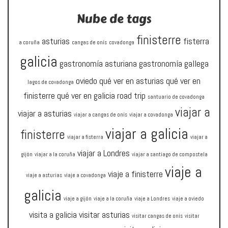
Nube de tags
finisterre
asturias
fisterra
a coruña
cangas de onís
covadonga
galicia
gastronomía asturiana
gastronomía gallega
oviedo
qué ver en asturias
qué ver en
lagos de covadonga
finisterre
qué ver en galicia
road trip
santuario de covadonga
viajar a
viajar a asturias
viajar a cangas de onís
viajar a covadonga
viajar a galicia
finisterre
viajar a fisterra
viajar a
viajar a Londres
gijón
viajar a la coruña
viajar a santiago de compostela
viaje a
viaje a finisterre
viaje a asturias
viaje a covadonga
galicia
viaje a gijón
viaje a la coruña
viaje a Londres
viaje a oviedo
visita a galicia
visitar asturias
visitar cangas de onís
visitar