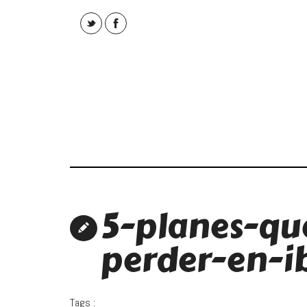
5-planes-qu
perder-en-i
Tags :