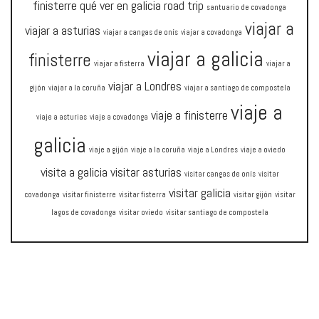
finisterre
qué ver en galicia
road trip
santuario de covadonga
viajar a
viajar a asturias
viajar a cangas de onís
viajar a covadonga
viajar a galicia
finisterre
viajar a fisterra
viajar a
viajar a Londres
gijón
viajar a la coruña
viajar a santiago de compostela
viaje a
viaje a finisterre
viaje a asturias
viaje a covadonga
galicia
viaje a gijón
viaje a la coruña
viaje a Londres
viaje a oviedo
visita a galicia
visitar asturias
visitar cangas de onís
visitar
visitar galicia
covadonga
visitar finisterre
visitar fisterra
visitar gijón
visitar
lagos de covadonga
visitar oviedo
visitar santiago de compostela