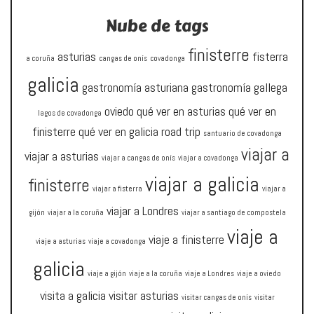
Nube de tags
finisterre
asturias
fisterra
a coruña
cangas de onís
covadonga
galicia
gastronomía asturiana
gastronomía gallega
oviedo
qué ver en asturias
qué ver en
lagos de covadonga
finisterre
qué ver en galicia
road trip
santuario de covadonga
viajar a
viajar a asturias
viajar a cangas de onís
viajar a covadonga
viajar a galicia
finisterre
viajar a fisterra
viajar a
viajar a Londres
gijón
viajar a la coruña
viajar a santiago de compostela
viaje a
viaje a finisterre
viaje a asturias
viaje a covadonga
galicia
viaje a gijón
viaje a la coruña
viaje a Londres
viaje a oviedo
visita a galicia
visitar asturias
visitar cangas de onís
visitar