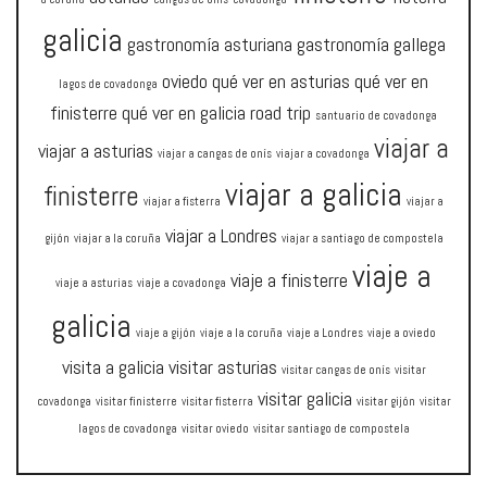
galicia
gastronomía asturiana
gastronomía gallega
oviedo
qué ver en asturias
qué ver en
lagos de covadonga
finisterre
qué ver en galicia
road trip
santuario de covadonga
viajar a
viajar a asturias
viajar a cangas de onís
viajar a covadonga
viajar a galicia
finisterre
viajar a fisterra
viajar a
viajar a Londres
gijón
viajar a la coruña
viajar a santiago de compostela
viaje a
viaje a finisterre
viaje a asturias
viaje a covadonga
galicia
viaje a gijón
viaje a la coruña
viaje a Londres
viaje a oviedo
visita a galicia
visitar asturias
visitar cangas de onís
visitar
visitar galicia
covadonga
visitar finisterre
visitar fisterra
visitar gijón
visitar
lagos de covadonga
visitar oviedo
visitar santiago de compostela