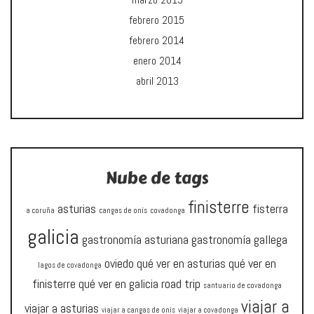
febrero 2015
febrero 2014
enero 2014
abril 2013
Nube de tags
finisterre
asturias
fisterra
a coruña
cangas de onís
covadonga
galicia
gastronomía asturiana
gastronomía gallega
oviedo
qué ver en asturias
qué ver en
lagos de covadonga
finisterre
qué ver en galicia
road trip
santuario de covadonga
viajar a
viajar a asturias
viajar a cangas de onís
viajar a covadonga