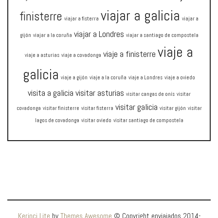
viajar a galicia
finisterre
viajar a fisterra
viajar a
viajar a Londres
gijón
viajar a la coruña
viajar a santiago de compostela
viaje a
viaje a finisterre
viaje a asturias
viaje a covadonga
galicia
viaje a gijón
viaje a la coruña
viaje a Londres
viaje a oviedo
visita a galicia
visitar asturias
visitar cangas de onís
visitar
visitar galicia
covadonga
visitar finisterre
visitar fisterra
visitar gijón
visitar
lagos de covadonga
visitar oviedo
visitar santiago de compostela
Kerinci Lite
by
Themes Awesome
© Copyright enviajados 2014-