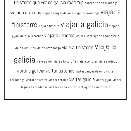
finisterre
qué ver en galicia
road trip
santuario de covadonga
viajar a
viajar a asturias
viajar a cangas de onís
viajar a covadonga
viajar a galicia
finisterre
viajar a fisterra
viajar a
viajar a Londres
gijón
viajar a la coruña
viajar a santiago de compostela
viaje a
viaje a finisterre
viaje a asturias
viaje a covadonga
galicia
viaje a gijón
viaje a la coruña
viaje a Londres
viaje a oviedo
visita a galicia
visitar asturias
visitar cangas de onís
visitar
visitar galicia
covadonga
visitar finisterre
visitar fisterra
visitar gijón
visitar
lagos de covadonga
visitar oviedo
visitar santiago de compostela