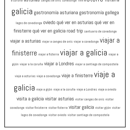
a coruña
cangas de onís
covadonga
galicia
gastronomía asturiana
gastronomía gallega
oviedo
qué ver en asturias
qué ver en
lagos de covadonga
finisterre
qué ver en galicia
road trip
santuario de covadonga
viajar a
viajar a asturias
viajar a cangas de onís
viajar a covadonga
viajar a galicia
finisterre
viajar a fisterra
viajar a
viajar a Londres
gijón
viajar a la coruña
viajar a santiago de compostela
viaje a
viaje a finisterre
viaje a asturias
viaje a covadonga
galicia
viaje a gijón
viaje a la coruña
viaje a Londres
viaje a oviedo
visita a galicia
visitar asturias
visitar cangas de onís
visitar
visitar galicia
covadonga
visitar finisterre
visitar fisterra
visitar gijón
visitar
lagos de covadonga
visitar oviedo
visitar santiago de compostela